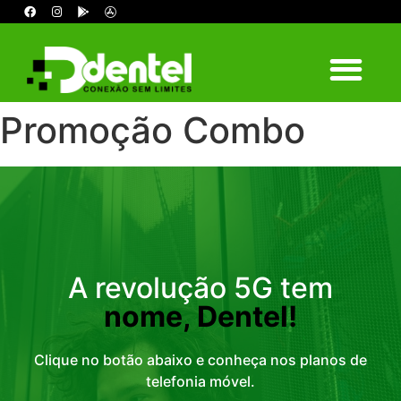
TRABALHE CONOSCO
TELEFONIA FIXA
ÁREA DO ASSINANTE
Promoção Combo
A revolução 5G tem
nome, Dentel!
Clique no botão abaixo e conheça nos planos de
telefonia móvel.